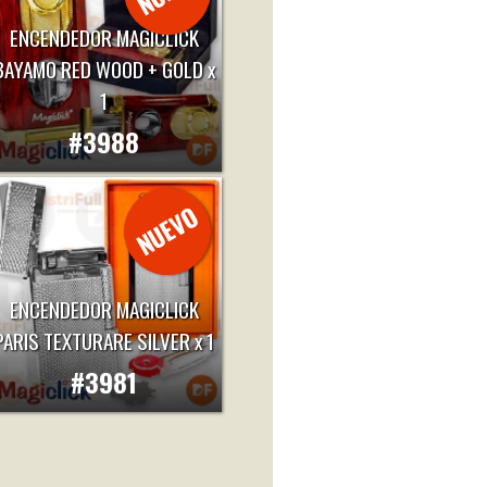
ENCENDEDOR MAGICLICK
BAYAMO RED WOOD + GOLD x
1
#3988
ENCENDEDOR MAGICLICK
PARIS TEXTURARE SILVER x 1
#3981