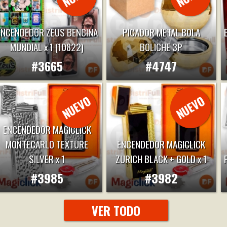
ENCENDEDOR ZEUS BENCINA
PICADOR METAL BOLA
MUNDIAL x 1 (10822)
BOLICHE 3P
#3665
#4747
ENCENDEDOR MAGICLICK
MONTECARLO TEXTURE
ENCENDEDOR MAGICLICK
SILVER x 1
ZURICH BLACK + GOLD x 1
#3985
#3982
VER TODO