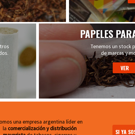
PAPELES PAR
tros
Tenemos un stock 
dos.
de marcas y m
omos una empresa argentina líder en
la
comercialización y distribución
SI YA SO
mayorista
de tabacos, cigarros y