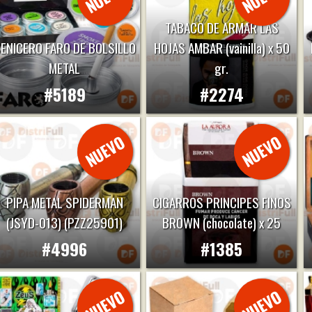
TABACO DE ARMAR LAS
ENICERO FARO DE BOLSILLO
HOJAS AMBAR (vainilla) x 50
METAL
gr.
#5189
#2274
PIPA METAL SPIDERMAN
CIGARROS PRINCIPES FINOS
(JSYD-013) (PZZ25901)
BROWN (chocolate) x 25
#4996
#1385