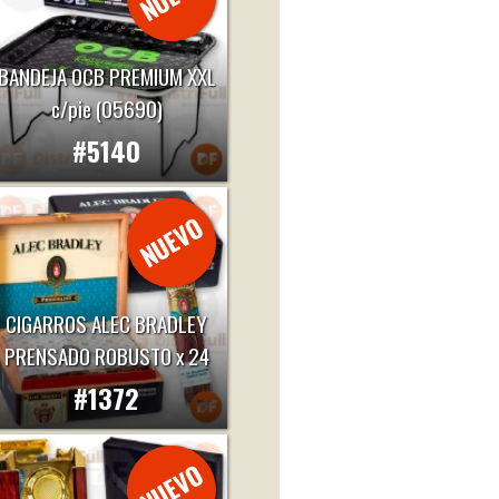
BANDEJA OCB PREMIUM XXL
c/pie (05690)
#5140
CIGARROS ALEC BRADLEY
PRENSADO ROBUSTO x 24
#1372