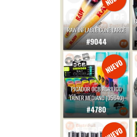
C
RAW INFLABLE CONE LARGE
#9044
PICADOR OCB ACRILICO
TAINER MEDIANO (05640)
#4780