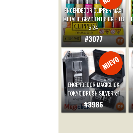
ENCENDEDOR CLIPPER MAXI
METALIC GRADIENT 8 GR + LB
x 24
#3077
ENCENDEDOR MAGICLICK
TOKYO BRUSH SILVER x 1
#3986