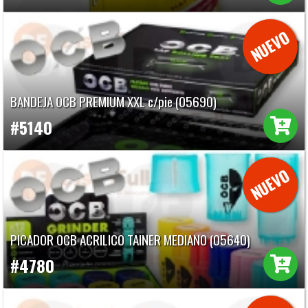
BANDEJA OCB PREMIUM XXL c/pie (05690)
#5140
PICADOR OCB ACRILICO TAINER MEDIANO (05640)
#4780