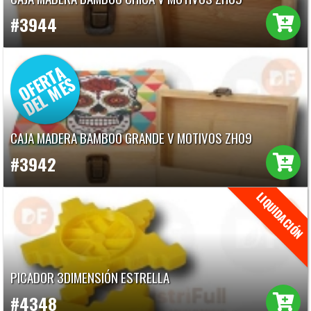
#3944
CAJA MADERA BAMBOO GRANDE V MOTIVOS ZH09
#3942
PICADOR 3DIMENSIÓN ESTRELLA
#4348