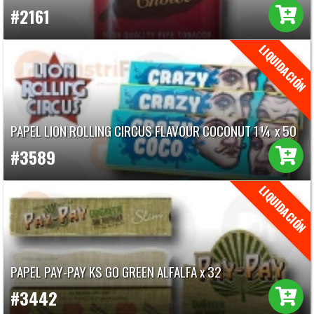
#2161
PAPEL LION ROLLING CIRCUS FLAVOUR COCONUT 1¼ x 50
#3589
PAPEL PAY-PAY KS GO GREEN ALFALFA x 32
#3442