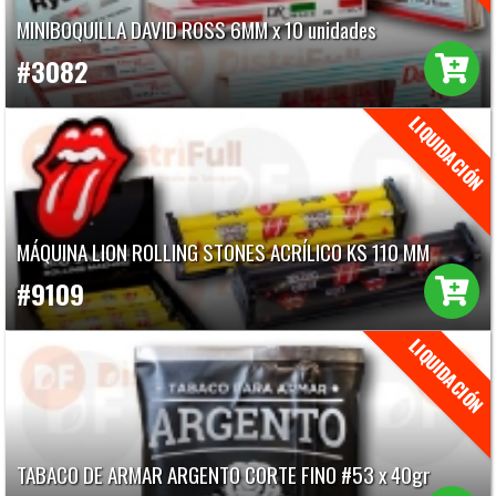
MINIBOQUILLA DAVID ROSS 6MM x 10 unidades
#3082
MÁQUINA LION ROLLING STONES ACRÍLICO KS 110 MM
#9109
TABACO DE ARMAR ARGENTO CORTE FINO #53 x 40gr