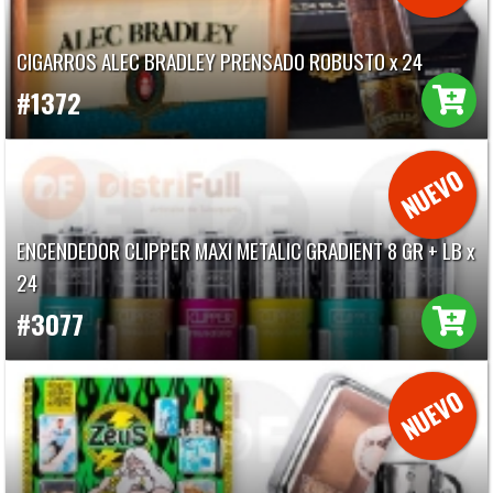
CIGARROS ALEC BRADLEY PRENSADO ROBUSTO x 24
#1372
ENCENDEDOR CLIPPER MAXI METALIC GRADIENT 8 GR + LB x
24
#3077