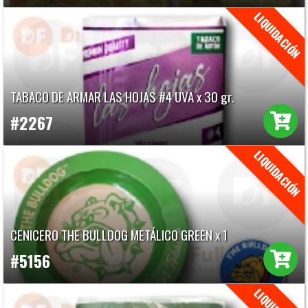
TABACO DE ARMAR LAS HOJAS #4 UVA x 30 gr.
#2267
CENICERO THE BULLDOG METÁLICO GREEN x 1
#5156