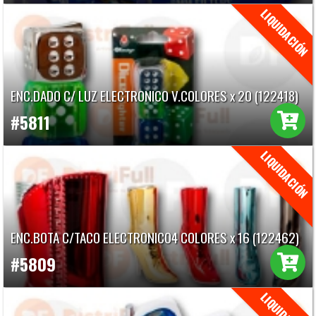
ENC.DADO C/ LUZ ELECTRONICO V.COLORES x 20 (122418)
#5811
ENC.BOTA C/TACO ELECTRONICO4 COLORES x 16 (122462)
#5809