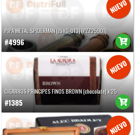
PIPA METAL SPIDERMAN (JSYD-013) (PZZ25901)
#4996
CIGARROS PRINCIPES FINOS BROWN (chocolate) x 25
#1385