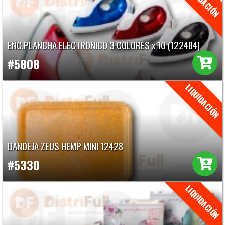
ENC.PLANCHA ELECTRONICO 3 COLORES x 10 (122484)
#5808
BANDEJA ZEUS HEMP MINI 12428
#5330