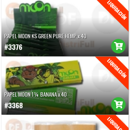
PAPEL MOON KS GREEN PURE HEMP x 40
#3376
PAPEL MOON 1¼ BANANA x 40
#3368