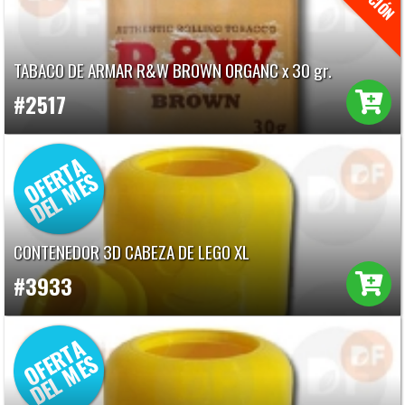
TABACO DE ARMAR R&W BROWN ORGANC x 30 gr.
#2517
CONTENEDOR 3D CABEZA DE LEGO XL
#3933