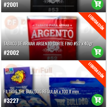
#2001
TABACO DE ARMAR ARGENTO CORTE FINO #52 x 40gr
#2002
FILTROS THE BULLDOG REGULAR x 100 8 mm
#3227