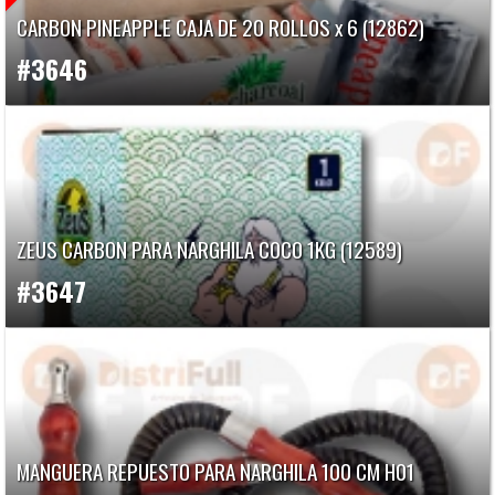
CARBON PINEAPPLE CAJA DE 20 ROLLOS x 6 (12862)
#3646
ZEUS CARBON PARA NARGHILA COCO 1KG (12589)
#3647
MANGUERA REPUESTO PARA NARGHILA 100 CM H01