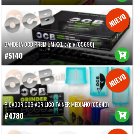
BANDEJA OCB PREMIUM XXL c/pie (05690)
#5140
PICADOR OCB ACRILICO TAINER MEDIANO (05640)
#4780