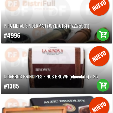
PIPA METAL SPIDERMAN (JSYD-013) (PZZ25901)
#4996
CIGARROS PRINCIPES FINOS BROWN (chocolate) x 25
#1385