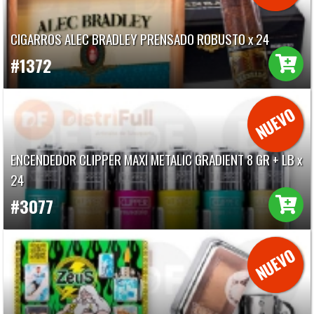
CIGARROS ALEC BRADLEY PRENSADO ROBUSTO x 24
#1372
ENCENDEDOR CLIPPER MAXI METALIC GRADIENT 8 GR + LB x
24
#3077