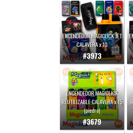
ENCENDEDOR MAGICLICK JET
E
CALAVERA x 10
#3973
ENCENDEDOR MAGICLICK
REUTILIZABLE CALAVERA x 15
(piedra)
#3679