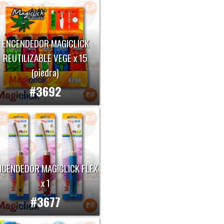
ENCENDEDOR MAGICLICK
REUTILIZABLE VEGE x 15
(piedra)
#3692
NCENDEDOR MAGICLICK FLEX
x 1
#3677