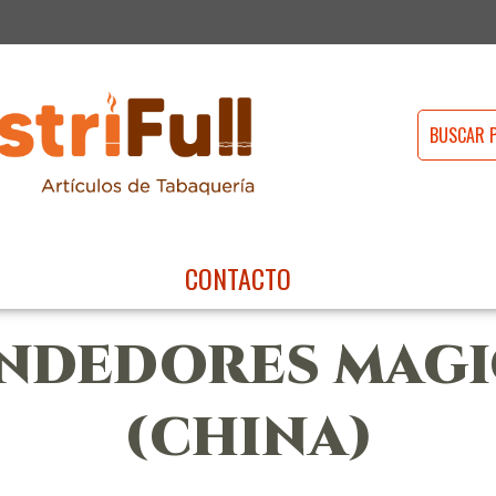
CONTACTO
NDEDORES MAGI
(CHINA)