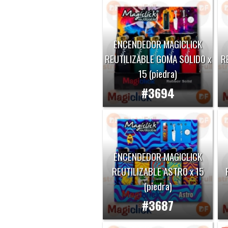
ENCENDEDOR MAGICLICK
REUTILIZABLE GOMA SOLIDO x
R
15 (piedra)
#3694
ENCENDEDOR MAGICLICK
REUTILIZABLE ASTRO x 15
(piedra)
#3687