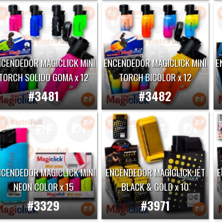
NCENDEDOR MAGICLICK MINI
ENCENDEDOR MAGICLICK MINI
E
TORCH SOLIDO GOMA x 12
TORCH BICOLOR x 12
#3481
#3482
NCENDEDOR MAGICLICK MINI
ENCENDEDOR MAGICLICK JET
E
NEON COLOR x 15
BLACK & GOLD x 10
#3329
#3971